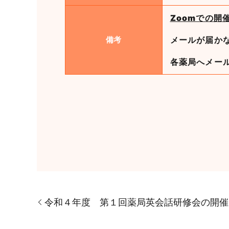
Zoomでの開
備考
メールが届か
各薬局へメー
令和４年度 第１回薬局英会話研修会の開催