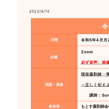
2023/4/15
令
日時
令和5年4月月
Zoom
会場
必ず音声、画
現役薬剤師・
演題・演者
～正しく伝えよう
講師：Sun
参加者
もとす薬剤師会