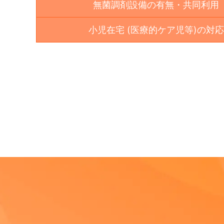
無菌調剤設備の有無・共同利用
小児在宅 (医療的ケア児等)の対応