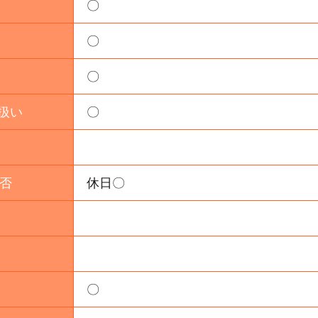
〇
〇
〇
 扱い
〇
否
休日〇
〇