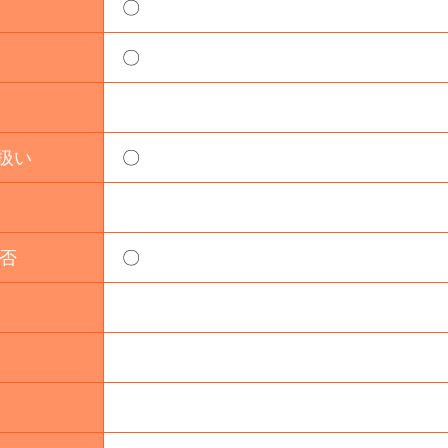
〇
〇
 扱い
〇
否
〇