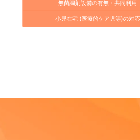
無菌調剤設備の有無・共同利用
小児在宅 (医療的ケア児等)の対応