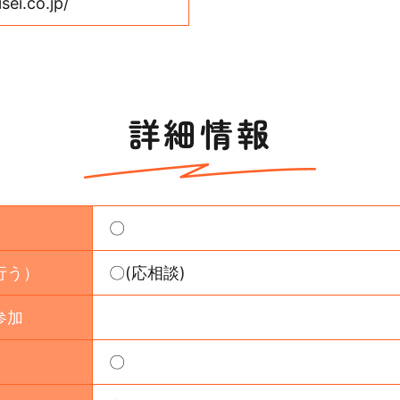
sei.co.jp/
詳細情報
〇
行う）
〇(応相談)
参加
〇