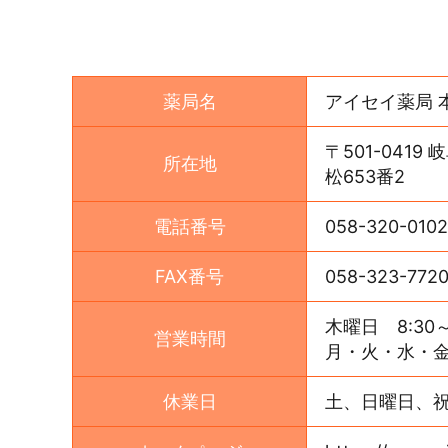
薬局名
アイセイ薬局 
〒501-041
所在地
松653番2
電話番号
058-320-0102
FAX番号
058-323-772
木曜日 8:30～
営業時間
月・火・水・金 8
休業日
土、日曜日、