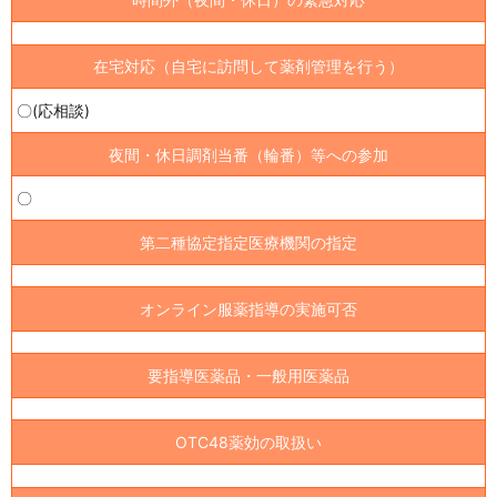
在宅対応（自宅に訪問して薬剤管理を行う）
〇(応相談)
夜間・休日調剤当番（輪番）等への参加
〇
第二種協定指定医療機関の指定
オンライン服薬指導の実施可否
要指導医薬品・一般用医薬品
OTC48薬効の取扱い