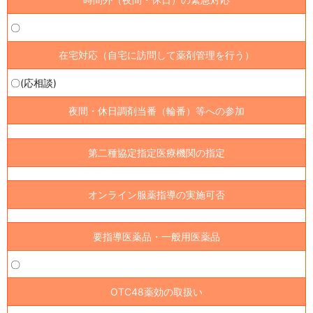
〇
在宅対応（自宅に訪問して薬剤管理を行う）
〇(応相談)
夜間・休日調剤当番（輪番）等への参加
第二種協定指定医療機関の指定
オンライン服薬指導の実施可否
要指導医薬品・一般用医薬品
〇
OTC48薬効の取扱い