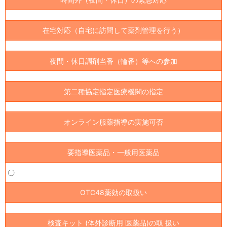
在宅対応（自宅に訪問して薬剤管理を行う）
夜間・休日調剤当番（輪番）等への参加
第二種協定指定医療機関の指定
オンライン服薬指導の実施可否
要指導医薬品・一般用医薬品
〇
OTC48薬効の取扱い
検査キット (体外診断用 医薬品)の取 扱い