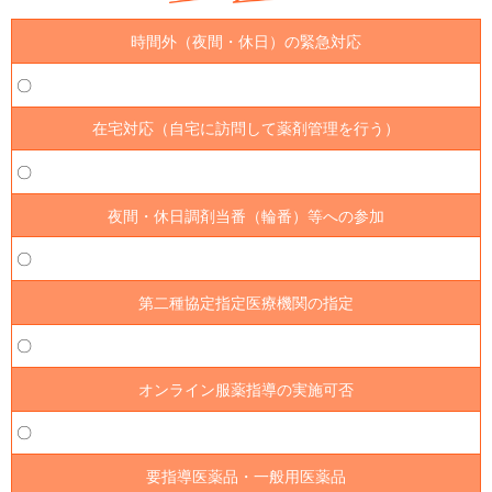
時間外（夜間・休日）の緊急対応
〇
在宅対応（自宅に訪問して薬剤管理を行う）
〇
夜間・休日調剤当番（輪番）等への参加
〇
第二種協定指定医療機関の指定
〇
オンライン服薬指導の実施可否
〇
要指導医薬品・一般用医薬品