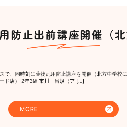
物乱用防止出前講座開催（
が各クラスで、同時刻に薬物乱用防止講座を開催（北方中学校
ド店） 2年3組 市川 昌規（ア […]
MORE