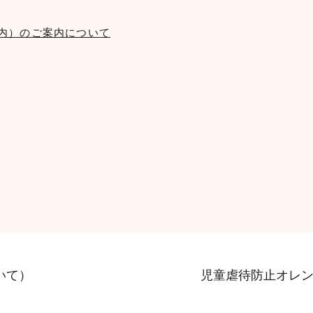
内）のご案内について
いて）
児童虐待防止オレ